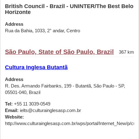
British Council - Brazil - UNINTER/The Best Belo
Horizonte
Address
Rua da Bahia, 1033, 2° andar, Centro
São Paulo, State of São Paulo, Brazil
367 km
Cultura Inglesa Butantã
Address
R. Des. Armando Fairbanks, 199 - Butantã, São Paulo - SP,
05501-040, Brazil
Tel:
+55 11 3039-0549
Email:
ielts@culturainglesasp.com.br
Website:
http://www.culturainglesasp.com.br/wps/portal/Internet_New/p/cursos