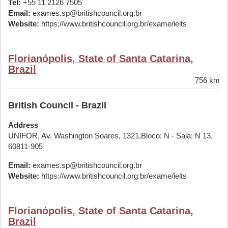
Tel:
+55 11 2126 7505
Email:
exames.sp@britishcouncil.org.br
Website:
https://www.britishcouncil.org.br/exame/ielts
Florianópolis, State of Santa Catarina,
Brazil
756 km
British Council - Brazil
Address
UNIFOR, Av. Washington Soares, 1321,Bloco: N - Sala: N 13,
60811-905
Email:
exames.sp@britishcouncil.org.br
Website:
https://www.britishcouncil.org.br/exame/ielts
Florianópolis, State of Santa Catarina,
Brazil