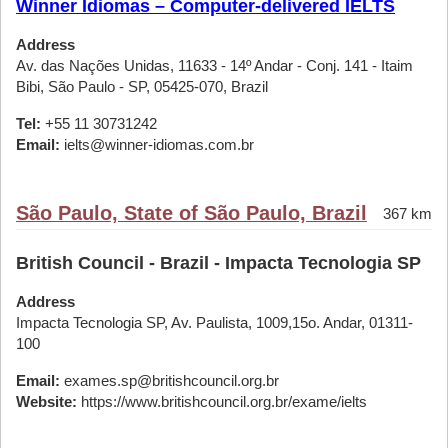
Winner Idiomas – Computer-delivered IELTS
Address
Av. das Nações Unidas, 11633 - 14º Andar - Conj. 141 - Itaim
Bibi, São Paulo - SP, 05425-070, Brazil
Tel:
+55 11 30731242
Email:
ielts@winner-idiomas.com.br
São Paulo, State of São Paulo, Brazil
367 km
British Council - Brazil - Impacta Tecnologia SP
Address
Impacta Tecnologia SP, Av. Paulista, 1009,15o. Andar, 01311-
100
Email:
exames.sp@britishcouncil.org.br
Website:
https://www.britishcouncil.org.br/exame/ielts