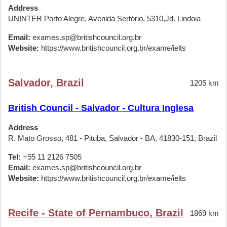
Address
UNINTER Porto Alegre, Avenida Sertório, 5310,Jd. Lindoia
Email:
exames.sp@britishcouncil.org.br
Website:
https://www.britishcouncil.org.br/exame/ielts
Salvador, Brazil
1205 km
British Council - Salvador - Cultura Inglesa
Address
R. Mato Grosso, 481 - Pituba, Salvador - BA, 41830-151, Brazil
Tel:
+55 11 2126 7505
Email:
exames.sp@britishcouncil.org.br
Website:
https://www.britishcouncil.org.br/exame/ielts
Recife - State of Pernambuco, Brazil
1869 km