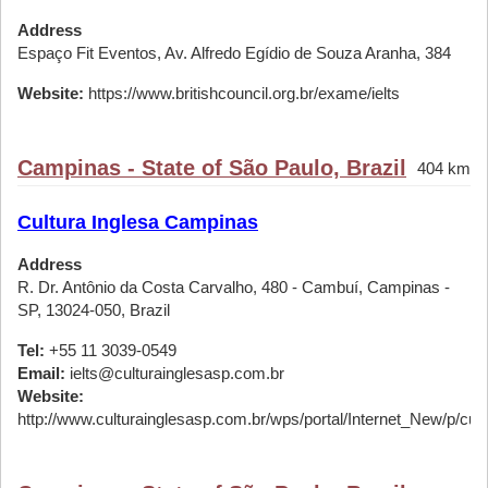
Address
Espaço Fit Eventos, Av. Alfredo Egídio de Souza Aranha, 384
Website:
https://www.britishcouncil.org.br/exame/ielts
Campinas - State of São Paulo, Brazil
404 km
Cultura Inglesa Campinas
Address
R. Dr. Antônio da Costa Carvalho, 480 - Cambuí, Campinas -
SP, 13024-050, Brazil
Tel:
+55 11 3039-0549
Email:
ielts@culturainglesasp.com.br
Website:
http://www.culturainglesasp.com.br/wps/portal/Internet_New/p/cursos