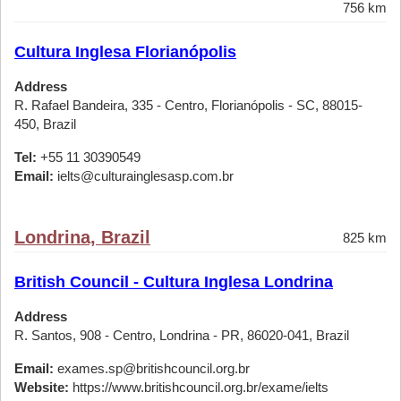
756 km
Cultura Inglesa Florianópolis
Address
R. Rafael Bandeira, 335 - Centro, Florianópolis - SC, 88015-
450, Brazil
Tel:
+55 11 30390549
Email:
ielts@culturainglesasp.com.br
Londrina, Brazil
825 km
British Council - Cultura Inglesa Londrina
Address
R. Santos, 908 - Centro, Londrina - PR, 86020-041, Brazil
Email:
exames.sp@britishcouncil.org.br
Website:
https://www.britishcouncil.org.br/exame/ielts