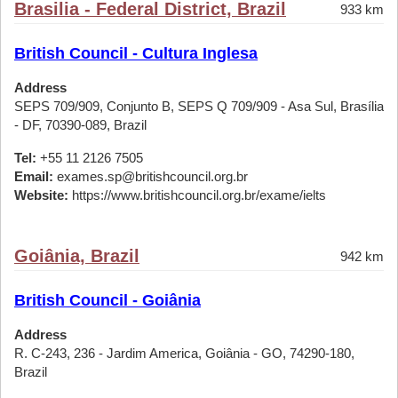
Brasilia - Federal District, Brazil
933 km
British Council - Cultura Inglesa
Address
SEPS 709/909, Conjunto B, SEPS Q 709/909 - Asa Sul, Brasília
- DF, 70390-089, Brazil
Tel:
+55 11 2126 7505
Email:
exames.sp@britishcouncil.org.br
Website:
https://www.britishcouncil.org.br/exame/ielts
Goiânia, Brazil
942 km
British Council - Goiânia
Address
R. C-243, 236 - Jardim America, Goiânia - GO, 74290-180,
Brazil