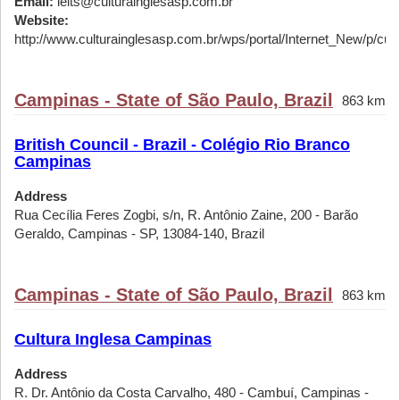
Email:
ielts@culturainglesasp.com.br
Website:
http://www.culturainglesasp.com.br/wps/portal/Internet_New/p/cursos
Campinas - State of São Paulo, Brazil
863 km
British Council - Brazil - Colégio Rio Branco
Campinas
Address
Rua Cecília Feres Zogbi, s/n, R. Antônio Zaine, 200 - Barão
Geraldo, Campinas - SP, 13084-140, Brazil
Campinas - State of São Paulo, Brazil
863 km
Cultura Inglesa Campinas
Address
R. Dr. Antônio da Costa Carvalho, 480 - Cambuí, Campinas -