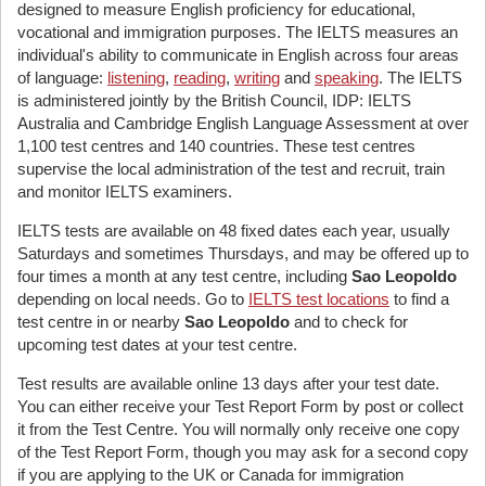
designed to measure English proficiency for educational,
vocational and immigration purposes. The IELTS measures an
individual's ability to communicate in English across four areas
of language:
listening
,
reading
,
writing
and
speaking
. The IELTS
is administered jointly by the British Council, IDP: IELTS
Australia and Cambridge English Language Assessment at over
1,100 test centres and 140 countries. These test centres
supervise the local administration of the test and recruit, train
and monitor IELTS examiners.
IELTS tests are available on 48 fixed dates each year, usually
Saturdays and sometimes Thursdays, and may be offered up to
four times a month at any test centre, including
Sao Leopoldo
depending on local needs. Go to
IELTS test locations
to find a
test centre in or nearby
Sao Leopoldo
and to check for
upcoming test dates at your test centre.
Test results are available online 13 days after your test date.
You can either receive your Test Report Form by post or collect
it from the Test Centre. You will normally only receive one copy
of the Test Report Form, though you may ask for a second copy
if you are applying to the UK or Canada for immigration