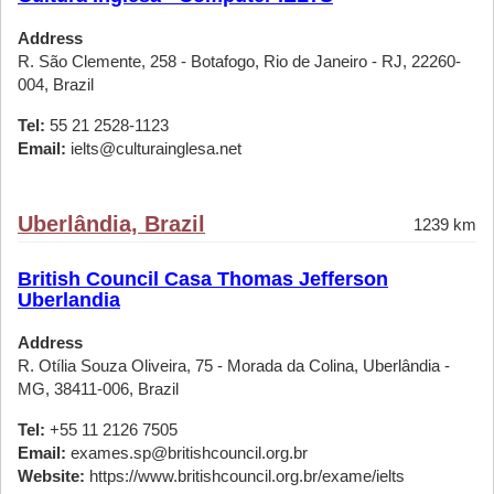
Address
R. São Clemente, 258 - Botafogo, Rio de Janeiro - RJ, 22260-
004, Brazil
Tel:
55 21 2528-1123
Email:
ielts@culturainglesa.net
Uberlândia, Brazil
1239 km
British Council Casa Thomas Jefferson
Uberlandia
Address
R. Otília Souza Oliveira, 75 - Morada da Colina, Uberlândia -
MG, 38411-006, Brazil
Tel:
+55 11 2126 7505
Email:
exames.sp@britishcouncil.org.br
Website:
https://www.britishcouncil.org.br/exame/ielts