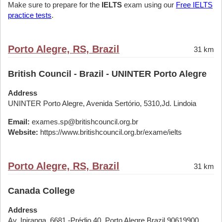
Make sure to prepare for the
IELTS
exam using our
Free IELTS
practice tests
.
Porto Alegre, RS, Brazil
31 km
British Council - Brazil - UNINTER Porto Alegre
Address
UNINTER Porto Alegre, Avenida Sertório, 5310,Jd. Lindoia
Email:
exames.sp@britishcouncil.org.br
Website:
https://www.britishcouncil.org.br/exame/ielts
Porto Alegre, RS, Brazil
31 km
Canada College
Address
Av. Ipiranga, 6681 -Prédio 40, Porto Alegre Brazil 90619900