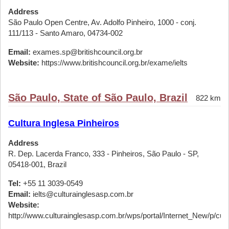
Address
São Paulo Open Centre, Av. Adolfo Pinheiro, 1000 - conj.
111/113 - Santo Amaro, 04734-002
Email:
exames.sp@britishcouncil.org.br
Website:
https://www.britishcouncil.org.br/exame/ielts
São Paulo, State of São Paulo, Brazil
822 km
Cultura Inglesa Pinheiros
Address
R. Dep. Lacerda Franco, 333 - Pinheiros, São Paulo - SP,
05418-001, Brazil
Tel:
+55 11 3039-0549
Email:
ielts@culturainglesasp.com.br
Website:
http://www.culturainglesasp.com.br/wps/portal/Internet_New/p/cursos