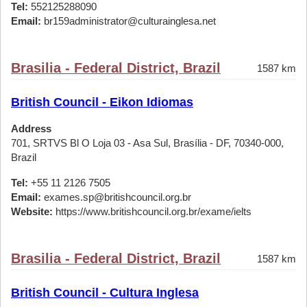
Tel:
552125288090
Email:
br159administrator@culturainglesa.net
Brasilia - Federal District, Brazil
1587 km
British Council - Eikon Idiomas
Address
701, SRTVS Bl O Loja 03 - Asa Sul, Brasília - DF, 70340-000,
Brazil
Tel:
+55 11 2126 7505
Email:
exames.sp@britishcouncil.org.br
Website:
https://www.britishcouncil.org.br/exame/ielts
Brasilia - Federal District, Brazil
1587 km
British Council - Cultura Inglesa