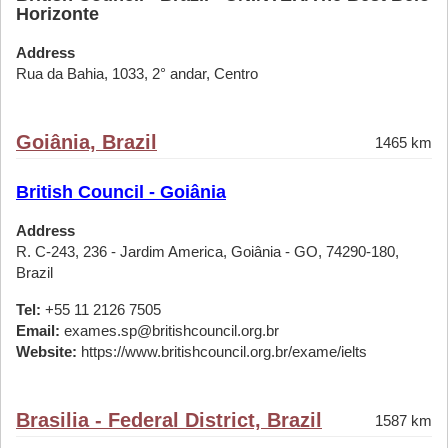
Horizonte
Address
Rua da Bahia, 1033, 2° andar, Centro
Goiânia, Brazil
1465 km
British Council - Goiânia
Address
R. C-243, 236 - Jardim America, Goiânia - GO, 74290-180,
Brazil
Tel:
+55 11 2126 7505
Email:
exames.sp@britishcouncil.org.br
Website:
https://www.britishcouncil.org.br/exame/ielts
Brasilia - Federal District, Brazil
1587 km