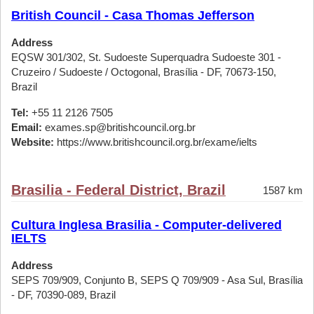
British Council - Casa Thomas Jefferson
Address
EQSW 301/302, St. Sudoeste Superquadra Sudoeste 301 -
Cruzeiro / Sudoeste / Octogonal, Brasília - DF, 70673-150,
Brazil
Tel:
+55 11 2126 7505
Email:
exames.sp@britishcouncil.org.br
Website:
https://www.britishcouncil.org.br/exame/ielts
Brasilia - Federal District, Brazil
1587 km
Cultura Inglesa Brasilia - Computer-delivered
IELTS
Address
SEPS 709/909, Conjunto B, SEPS Q 709/909 - Asa Sul, Brasília
- DF, 70390-089, Brazil