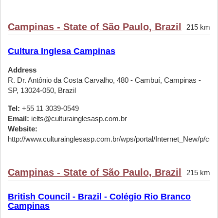
Campinas - State of São Paulo, Brazil
215 km
Cultura Inglesa Campinas
Address
R. Dr. Antônio da Costa Carvalho, 480 - Cambuí, Campinas -
SP, 13024-050, Brazil
Tel:
+55 11 3039-0549
Email:
ielts@culturainglesasp.com.br
Website:
http://www.culturainglesasp.com.br/wps/portal/Internet_New/p/cursos
Campinas - State of São Paulo, Brazil
215 km
British Council - Brazil - Colégio Rio Branco
Campinas