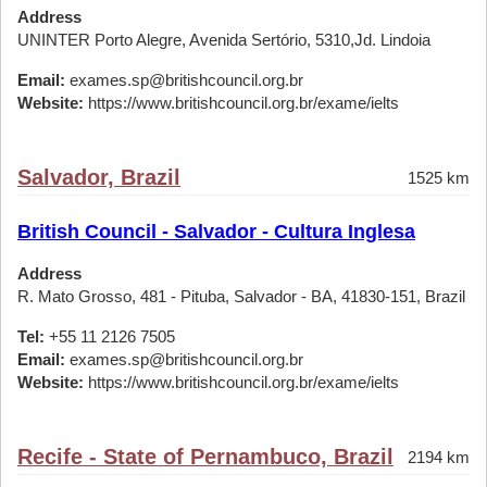
Address
UNINTER Porto Alegre, Avenida Sertório, 5310,Jd. Lindoia
Email:
exames.sp@britishcouncil.org.br
Website:
https://www.britishcouncil.org.br/exame/ielts
Salvador, Brazil
1525 km
British Council - Salvador - Cultura Inglesa
Address
R. Mato Grosso, 481 - Pituba, Salvador - BA, 41830-151, Brazil
Tel:
+55 11 2126 7505
Email:
exames.sp@britishcouncil.org.br
Website:
https://www.britishcouncil.org.br/exame/ielts
Recife - State of Pernambuco, Brazil
2194 km