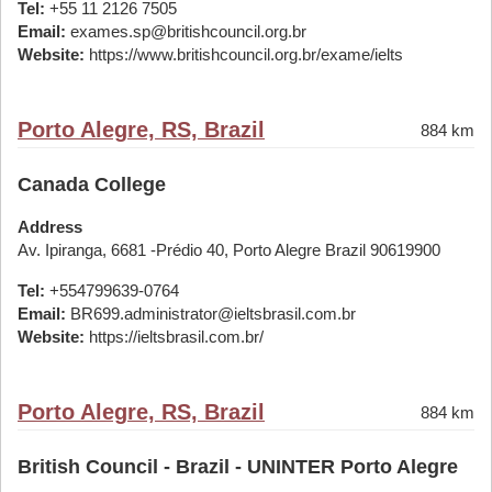
Tel:
+55 11 2126 7505
Email:
exames.sp@britishcouncil.org.br
Website:
https://www.britishcouncil.org.br/exame/ielts
Porto Alegre, RS, Brazil
884 km
Canada College
Address
Av. Ipiranga, 6681 -Prédio 40, Porto Alegre Brazil 90619900
Tel:
+554799639-0764
Email:
BR699.administrator@ieltsbrasil.com.br
Website:
https://ieltsbrasil.com.br/
Porto Alegre, RS, Brazil
884 km
British Council - Brazil - UNINTER Porto Alegre