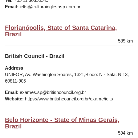
Tel:
+55 11 30390549
Email:
ielts@culturainglesasp.com.br
Florianópolis, State of Santa Catarina,
Brazil
589 km
British Council - Brazil
Address
UNIFOR, Av. Washington Soares, 1321,Bloco: N - Sala: N 13,
60811-905
Email:
exames.sp@britishcouncil.org.br
Website:
https://www.britishcouncil.org.br/exame/ielts
Belo Horizonte - State of Minas Gerais,
Brazil
594 km