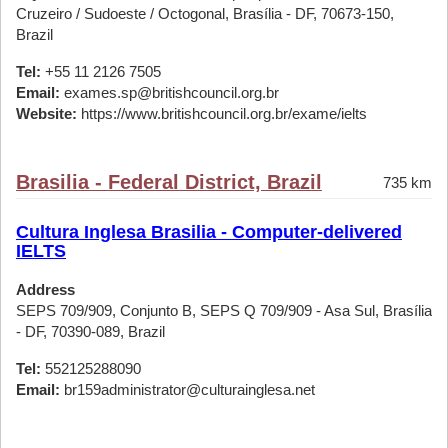
Cruzeiro / Sudoeste / Octogonal, Brasília - DF, 70673-150,
Brazil
Tel:
+55 11 2126 7505
Email:
exames.sp@britishcouncil.org.br
Website:
https://www.britishcouncil.org.br/exame/ielts
Brasilia - Federal District, Brazil
735 km
Cultura Inglesa Brasilia - Computer-delivered
IELTS
Address
SEPS 709/909, Conjunto B, SEPS Q 709/909 - Asa Sul, Brasília
- DF, 70390-089, Brazil
Tel:
552125288090
Email:
br159administrator@culturainglesa.net