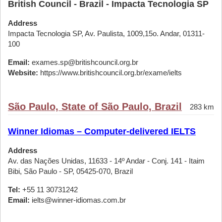
British Council - Brazil - Impacta Tecnologia SP
Address
Impacta Tecnologia SP, Av. Paulista, 1009,15o. Andar, 01311-
100
Email:
exames.sp@britishcouncil.org.br
Website:
https://www.britishcouncil.org.br/exame/ielts
São Paulo, State of São Paulo, Brazil
283 km
Winner Idiomas – Computer-delivered IELTS
Address
Av. das Nações Unidas, 11633 - 14º Andar - Conj. 141 - Itaim
Bibi, São Paulo - SP, 05425-070, Brazil
Tel:
+55 11 30731242
Email:
ielts@winner-idiomas.com.br