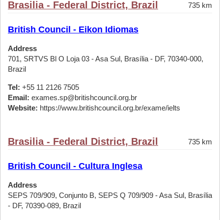
Brasilia - Federal District, Brazil
735 km
British Council - Eikon Idiomas
Address
701, SRTVS Bl O Loja 03 - Asa Sul, Brasília - DF, 70340-000,
Brazil
Tel:
+55 11 2126 7505
Email:
exames.sp@britishcouncil.org.br
Website:
https://www.britishcouncil.org.br/exame/ielts
Brasilia - Federal District, Brazil
735 km
British Council - Cultura Inglesa
Address
SEPS 709/909, Conjunto B, SEPS Q 709/909 - Asa Sul, Brasília
- DF, 70390-089, Brazil