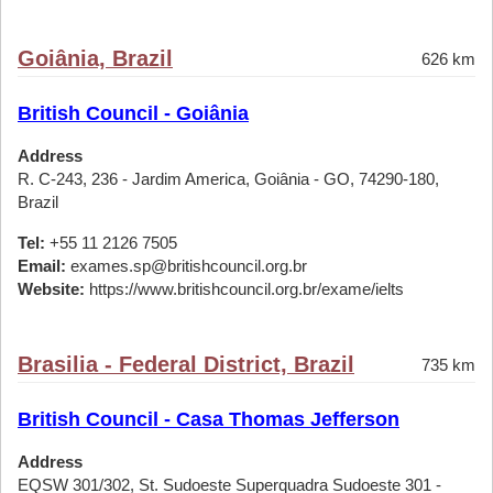
Goiânia, Brazil
626 km
British Council - Goiânia
Address
R. C-243, 236 - Jardim America, Goiânia - GO, 74290-180,
Brazil
Tel:
+55 11 2126 7505
Email:
exames.sp@britishcouncil.org.br
Website:
https://www.britishcouncil.org.br/exame/ielts
Brasilia - Federal District, Brazil
735 km
British Council - Casa Thomas Jefferson
Address
EQSW 301/302, St. Sudoeste Superquadra Sudoeste 301 -