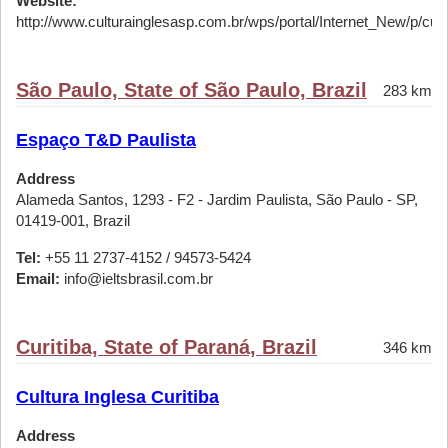
Website:
http://www.culturainglesasp.com.br/wps/portal/Internet_New/p/cursos
São Paulo, State of São Paulo, Brazil
283 km
Espaço T&D Paulista
Address
Alameda Santos, 1293 - F2 - Jardim Paulista, São Paulo - SP,
01419-001, Brazil
Tel:
+55 11 2737-4152 / 94573-5424
Email:
info@ieltsbrasil.com.br
Curitiba, State of Paraná, Brazil
346 km
Cultura Inglesa Curitiba
Address