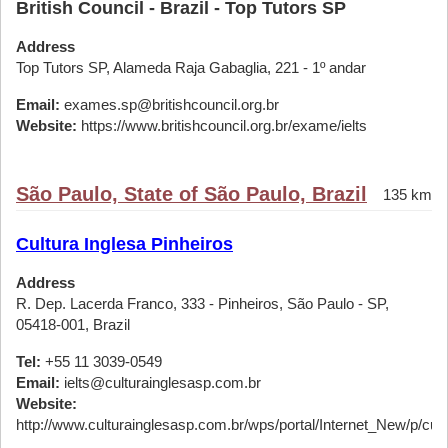
British Council - Brazil - Top Tutors SP
Address
Top Tutors SP, Alameda Raja Gabaglia, 221 - 1º andar
Email:
exames.sp@britishcouncil.org.br
Website:
https://www.britishcouncil.org.br/exame/ielts
São Paulo, State of São Paulo, Brazil
135 km
Cultura Inglesa Pinheiros
Address
R. Dep. Lacerda Franco, 333 - Pinheiros, São Paulo - SP,
05418-001, Brazil
Tel:
+55 11 3039-0549
Email:
ielts@culturainglesasp.com.br
Website:
http://www.culturainglesasp.com.br/wps/portal/Internet_New/p/cursos