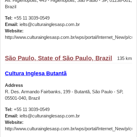
Av. Higienópolis, 449 - Higienópolis, São Paulo - SP, 01238-001,
Brazil
Tel:
+55 11 3039-0549
Email:
ielts@culturainglesasp.com.br
Website:
http://www.culturainglesasp.com.br/wps/portal/Internet_New/p/cursos
São Paulo, State of São Paulo, Brazil
135 km
Cultura Inglesa Butantã
Address
R. Des. Armando Fairbanks, 199 - Butantã, São Paulo - SP,
05501-040, Brazil
Tel:
+55 11 3039-0549
Email:
ielts@culturainglesasp.com.br
Website:
http://www.culturainglesasp.com.br/wps/portal/Internet_New/p/cursos