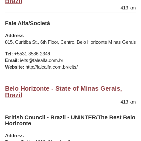
Brazil
413 km
Fale Alfa/Societá
Address
815, Curitiba St., 6th Floor, Centro, Belo Horizonte Minas Gerais
Tel:
+5531 3586-2349
Email:
ielts@falealfa.com.br
Website:
http://falealfa.com.br/ielts/
Belo Horizonte - State of Minas Gerais,
Brazil
413 km
British Council - Brazil - UNINTER/The Best Belo
Horizonte
Address