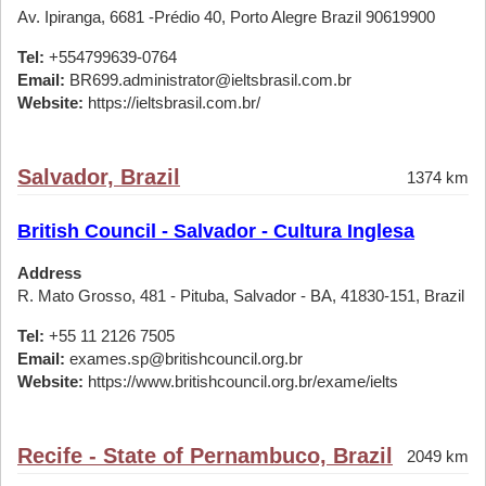
Av. Ipiranga, 6681 -Prédio 40, Porto Alegre Brazil 90619900
Tel:
+554799639-0764
Email:
BR699.administrator@ieltsbrasil.com.br
Website:
https://ieltsbrasil.com.br/
Salvador, Brazil
1374 km
British Council - Salvador - Cultura Inglesa
Address
R. Mato Grosso, 481 - Pituba, Salvador - BA, 41830-151, Brazil
Tel:
+55 11 2126 7505
Email:
exames.sp@britishcouncil.org.br
Website:
https://www.britishcouncil.org.br/exame/ielts
Recife - State of Pernambuco, Brazil
2049 km