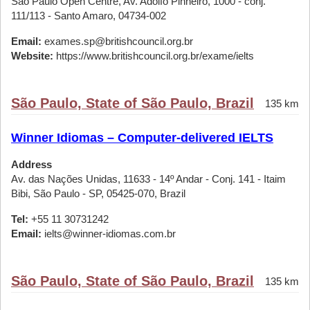
São Paulo Open Centre, Av. Adolfo Pinheiro, 1000 - conj.
111/113 - Santo Amaro, 04734-002
Email:
exames.sp@britishcouncil.org.br
Website:
https://www.britishcouncil.org.br/exame/ielts
São Paulo, State of São Paulo, Brazil
135 km
Winner Idiomas – Computer-delivered IELTS
Address
Av. das Nações Unidas, 11633 - 14º Andar - Conj. 141 - Itaim
Bibi, São Paulo - SP, 05425-070, Brazil
Tel:
+55 11 30731242
Email:
ielts@winner-idiomas.com.br
São Paulo, State of São Paulo, Brazil
135 km