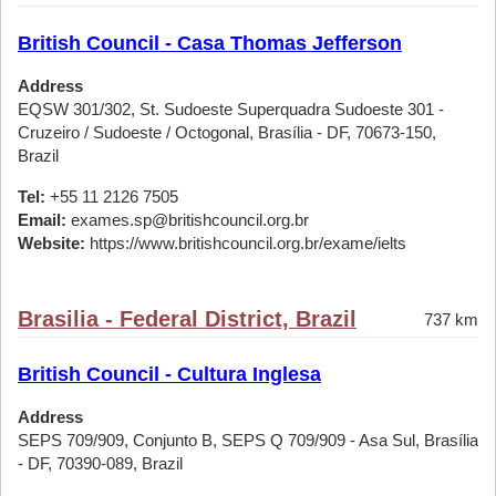
British Council - Casa Thomas Jefferson
Address
EQSW 301/302, St. Sudoeste Superquadra Sudoeste 301 -
Cruzeiro / Sudoeste / Octogonal, Brasília - DF, 70673-150,
Brazil
Tel:
+55 11 2126 7505
Email:
exames.sp@britishcouncil.org.br
Website:
https://www.britishcouncil.org.br/exame/ielts
Brasilia - Federal District, Brazil
737 km
British Council - Cultura Inglesa
Address
SEPS 709/909, Conjunto B, SEPS Q 709/909 - Asa Sul, Brasília
- DF, 70390-089, Brazil