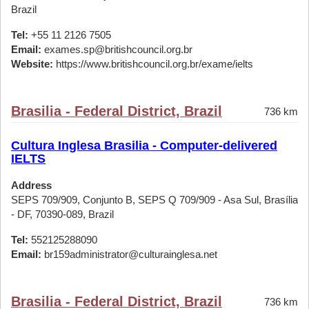
Brazil
Tel:
+55 11 2126 7505
Email:
exames.sp@britishcouncil.org.br
Website:
https://www.britishcouncil.org.br/exame/ielts
Brasilia - Federal District, Brazil
736 km
Cultura Inglesa Brasilia - Computer-delivered
IELTS
Address
SEPS 709/909, Conjunto B, SEPS Q 709/909 - Asa Sul, Brasília
- DF, 70390-089, Brazil
Tel:
552125288090
Email:
br159administrator@culturainglesa.net
Brasilia - Federal District, Brazil
736 km