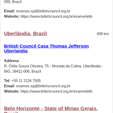
090, Brazil
Email:
exames.sp@britishcouncil.org.br
Website:
https://www.britishcouncil.org.br/exame/ielts
Uberlândia, Brazil
408 km
British Council Casa Thomas Jefferson
Uberlandia
Address
R. Otília Souza Oliveira, 75 - Morada da Colina, Uberlândia -
MG, 38411-006, Brazil
Tel:
+55 11 2126 7505
Email:
exames.sp@britishcouncil.org.br
Website:
https://www.britishcouncil.org.br/exame/ielts
Belo Horizonte - State of Minas Gerais,