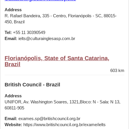
Address
R. Rafael Bandeira, 335 - Centro, Florianópolis - SC, 88015-
450, Brazil
Tel:
+55 11 30390549
Email:
ielts@culturainglesasp.com.br
Florianópolis, State of Santa Catarina,
Brazil
603 km
British Council - Brazil
Address
UNIFOR, Av. Washington Soares, 1321,Bloco: N - Sala: N 13,
60811-905
Email:
exames.sp@britishcouncil.org.br
Website:
https://www.britishcouncil.org.br/exame/ielts