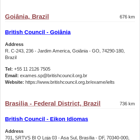
Goiânia, Brazil
676 km
British Council - Goiânia
Address
R. C-243, 236 - Jardim America, Goiânia - GO, 74290-180,
Brazil
Tel:
+55 11 2126 7505
Email:
exames.sp@britishcouncil.org.br
Website:
https://www.britishcouncil.org.br/exame/ielts
Brasilia - Federal District, Brazil
736 km
British Council - Eikon Idiomas
Address
701, SRTVS Bl O Loja 03 - Asa Sul, Brasília - DF, 70340-000,